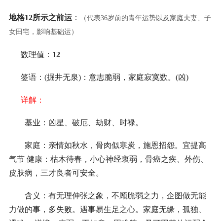
地格12所示之前运
：
（代表36岁前的青年运势以及家庭夫妻、子
女田宅，影响基础运）
数理值：
12
签语：(掘井无泉)：意志脆弱，家庭寂寞数。(凶)
详解：
基业：凶星、破厄、劫财、时禄。
家庭：亲情如秋水，骨肉似寒炭，施恩招怨。宜提高
气节 健康：枯木待春，小心神经衷弱，骨癌之疾、外伤、
皮肤病，三才良者可安全。
含义：有无理伸张之象，不顾脆弱之力，企图做无能
力做的事，多失败。遇事易生足之心。家庭无缘，孤独、