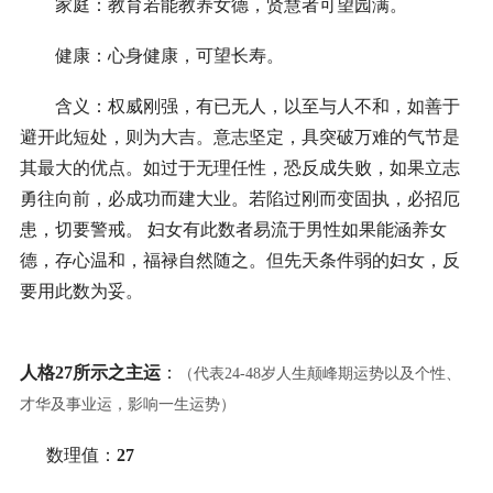
家庭：教育若能教养女德，贤慧者可望园满。
健康：心身健康，可望长寿。
含义：权威刚强，有已无人，以至与人不和，如善于
避开此短处，则为大吉。意志坚定，具突破万难的气节是
其最大的优点。如过于无理任性，恐反成失败，如果立志
勇往向前，必成功而建大业。若陷过刚而变固执，必招厄
患，切要警戒。 妇女有此数者易流于男性如果能涵养女
德，存心温和，福禄自然随之。但先天条件弱的妇女，反
要用此数为妥。
人格27所示之主运
：
（代表24-48岁人生颠峰期运势以及个性、
才华及事业运，影响一生运势）
数理值：
27