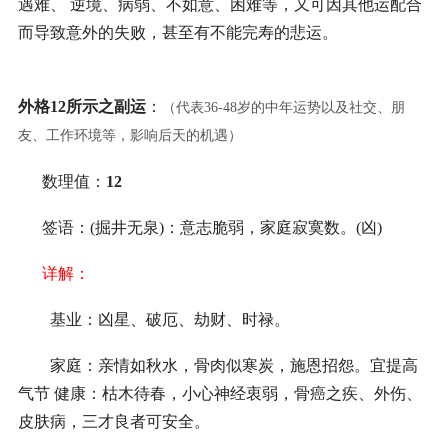
遇难、 逆境、病弱、不如意、困难等，又可因其他运配合
而导致意外的失败，甚至有不能完寿的悲运。
外格12所示之副运
：
（代表36-48岁的中年运势以及社交、朋
友、工作环境等，影响后天的机遇）
数理值：
12
签语：(掘井无泉)：意志脆弱，家庭寂寞数。(凶)
详解：
基业：凶星、破厄、劫财、时禄。
家庭：亲情如秋水，骨肉似寒炭，施恩招怨。宜提高
气节 健康：枯木待春，小心神经衷弱，骨癌之疾、外伤、
皮肤病，三才良者可安全。