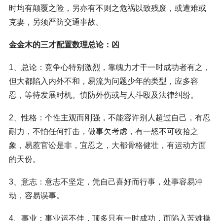
时均有颠覆之险，另亦有不则之危祸以致残废，或遭难或
克妻，另须严防交通事故。
金金木的三才配置数理总论：凶
1、总论：竞争心特别激烈，靠魄力才干一时成功者有之，
但大都陷入内外不和，易流为问题少年的类型，应多容
忍，等待发展时机。慎防外伤或与人斗殴及法律纠纷。
2、性格：个性主观而刚强，不能容许别人超过自己，有忍
耐力，不怕任何打击，做事欠考虑，有一怒不可收拾之
象，易惹官讼是非，宜忍之，大都骨格健壮，有运动方面
的天份。
3、意志：意志不坚定，凭自己喜好而行事，处事容易冲
动，容易误事。
4、事业：事业运不佳，顶多只有一时成功，而陷入苦难操