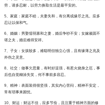
劳，请多忍耐，以劳力换取生活是最平安的。
5、家庭：家庭不睦，夫妻失和，有分离或缘尽之兆。应多
忍让以保和气。
6、婚姻：男娶懦弱寡和之妻，婚后争吵不安；女嫁顽固不
堪之夫，婚后难得安祥。
7、子女：女孩较多，难聪明但独立心强，且有缘薄之兆及
外伤之灵意。
8、社交：做事欠思量，有时好逞强，有惹火烧身之厄，事
后也自觉糊涂失笑，何不事前多容忍。
9、精神：表面装得很坚强，其实内心苦闷，精神不安定，
常有琐事来困忧。
10、财运：财运不佳，应多节俭，且注重于精神方面的修