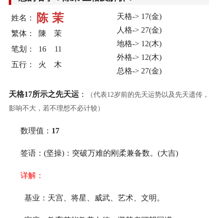
陈
茉
天格-> 17(金)
姓名：
人格-> 27(金)
繁体：
陳
茉
地格-> 12(木)
笔划：
16
11
外格-> 12(木)
五行：
火
木
总格-> 27(金)
天格17所示之先天运
：
（代表12岁前的先天运势以及先天遗传，
影响不大，若不理想不必计较）
数理值：
17
签语：(坚操)：突破万难的刚柔兼备数。(大吉)
详解：
基业：天宫、将星、威武、艺术、文明。