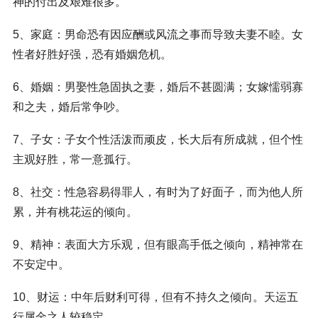
神的付出及艰难很多。
5、家庭：男命恐有因应酬或风流之事而导致夫妻不睦。女
性者好胜好强，恐有婚姻危机。
6、婚姻：男娶性急固执之妻，婚后不甚圆满；女嫁懦弱寡
和之夫，婚后常争吵。
7、子女：子女个性活泼而顽皮，长大后有所成就，但个性
主观好胜，常一意孤行。
8、社交：性急容易得罪人，有时为了好面子，而为他人所
累，并有桃花运的倾向。
9、精神：表面大方乐观，但有眼高手低之倾向，精神常在
不安定中。
10、财运：中年后财利可得，但有不持久之倾向。天运五
行属金之人较稳定。