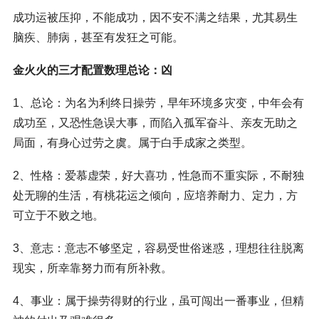
成功运被压抑，不能成功，因不安不满之结果，尤其易生
脑疾、肺病，甚至有发狂之可能。
金火火的三才配置数理总论：凶
1、总论：为名为利终日操劳，早年环境多灾变，中年会有
成功至，又恐性急误大事，而陷入孤军奋斗、亲友无助之
局面，有身心过劳之虞。属于白手成家之类型。
2、性格：爱慕虚荣，好大喜功，性急而不重实际，不耐独
处无聊的生活，有桃花运之倾向，应培养耐力、定力，方
可立于不败之地。
3、意志：意志不够坚定，容易受世俗迷惑，理想往往脱离
现实，所幸靠努力而有所补救。
4、事业：属于操劳得财的行业，虽可闯出一番事业，但精