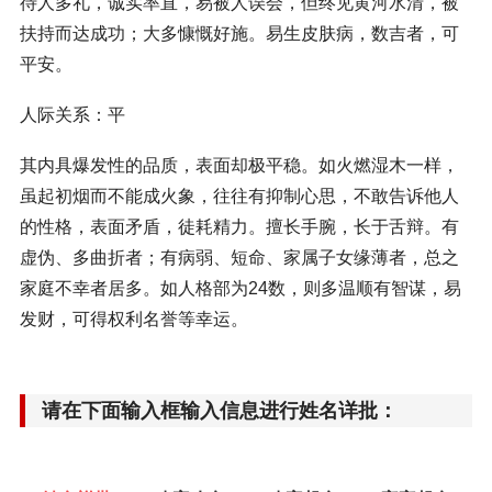
待人多礼，诚实率直，易被人误会，但终见黄河水清，被
扶持而达成功；大多慷慨好施。易生皮肤病，数吉者，可
平安。
人际关系：平
其内具爆发性的品质，表面却极平稳。如火燃湿木一样，
虽起初烟而不能成火象，往往有抑制心思，不敢告诉他人
的性格，表面矛盾，徒耗精力。擅长手腕，长于舌辩。有
虚伪、多曲折者；有病弱、短命、家属子女缘薄者，总之
家庭不幸者居多。如人格部为24数，则多温顺有智谋，易
发财，可得权利名誉等幸运。
请在下面输入框输入信息进行姓名详批：