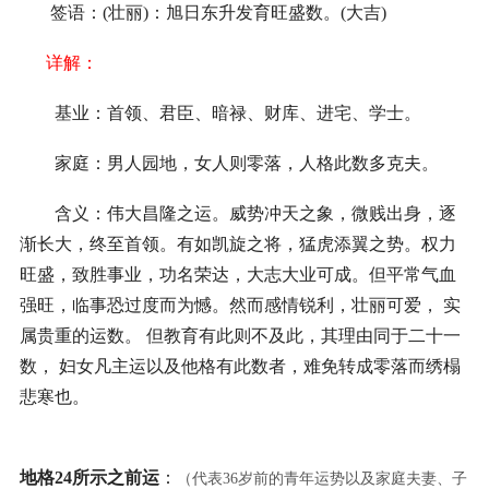
签语：(壮丽)：旭日东升发育旺盛数。(大吉)
详解：
基业：首领、君臣、暗禄、财库、进宅、学士。
家庭：男人园地，女人则零落，人格此数多克夫。
含义：伟大昌隆之运。威势冲天之象，微贱出身，逐
渐长大，终至首领。有如凯旋之将，猛虎添翼之势。权力
旺盛，致胜事业，功名荣达，大志大业可成。但平常气血
强旺，临事恐过度而为憾。然而感情锐利，壮丽可爱， 实
属贵重的运数。 但教育有此则不及此，其理由同于二十一
数， 妇女凡主运以及他格有此数者，难免转成零落而绣榻
悲寒也。
地格24所示之前运
：
（代表36岁前的青年运势以及家庭夫妻、子