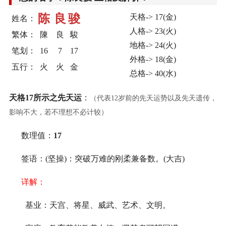
陈
良
骏
天格-> 17(金)
姓名：
人格-> 23(火)
繁体：
陳
良
駿
地格-> 24(火)
笔划：
16
7
17
外格-> 18(金)
五行：
火
火
金
总格-> 40(水)
天格17所示之先天运
：
（代表12岁前的先天运势以及先天遗传，
影响不大，若不理想不必计较）
数理值：
17
签语：(坚操)：突破万难的刚柔兼备数。(大吉)
详解：
基业：天宫、将星、威武、艺术、文明。