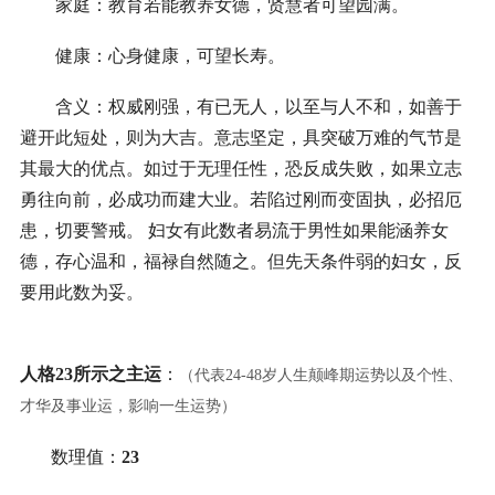
家庭：教育若能教养女德，贤慧者可望园满。
健康：心身健康，可望长寿。
含义：权威刚强，有已无人，以至与人不和，如善于
避开此短处，则为大吉。意志坚定，具突破万难的气节是
其最大的优点。如过于无理任性，恐反成失败，如果立志
勇往向前，必成功而建大业。若陷过刚而变固执，必招厄
患，切要警戒。 妇女有此数者易流于男性如果能涵养女
德，存心温和，福禄自然随之。但先天条件弱的妇女，反
要用此数为妥。
人格23所示之主运
：
（代表24-48岁人生颠峰期运势以及个性、
才华及事业运，影响一生运势）
数理值：
23