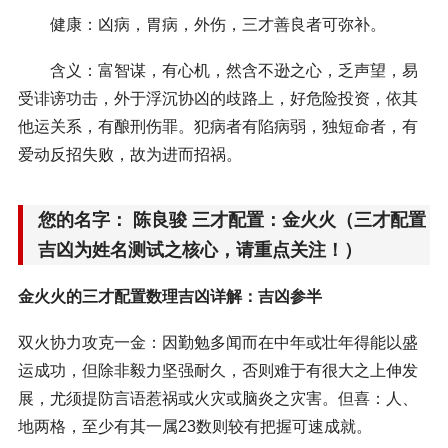
健康：凶病，胃病，外伤，三才善良者可弥补。
含义：富智谋，有心机，然含不逊之心，乏声望，易
受诽谤功击，外于浮沉协凶的歧路上，好危险投资，依其
他运关系，有酿刑伤罪。犯病者有陷病弱，独短命者，有
爱动反招失败，故为进而招祸。
您的名字： 陈良骏 三才配置：金火火（三才配置
吉凶为姓名测试之核心，请重点关注！）
金火火的三才配置数理吉凶详解：吉凶参半
双火协力攻克一金：因勤勉多闻而在中年或壮年得能以盛
运成功，但除非毅力坚强耐久，否则难于有很大之上伸发
展，尤须提防言语惹祸或火灾或脑炎之灾害。但喜：人、
地两格，至少有其一属23数则较有把握可速成就。