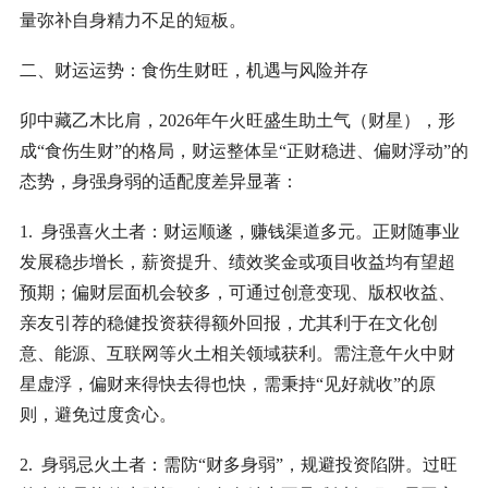
量弥补自身精力不足的短板。
二、财运运势：食伤生财旺，机遇与风险并存
卯中藏乙木比肩，2026年午火旺盛生助土气（财星），形
成“食伤生财”的格局，财运整体呈“正财稳进、偏财浮动”的
态势，身强身弱的适配度差异显著：
1. 身强喜火土者：财运顺遂，赚钱渠道多元。正财随事业
发展稳步增长，薪资提升、绩效奖金或项目收益均有望超
预期；偏财层面机会较多，可通过创意变现、版权收益、
亲友引荐的稳健投资获得额外回报，尤其利于在文化创
意、能源、互联网等火土相关领域获利。需注意午火中财
星虚浮，偏财来得快去得也快，需秉持“见好就收”的原
则，避免过度贪心。
2. 身弱忌火土者：需防“财多身弱”，规避投资陷阱。过旺