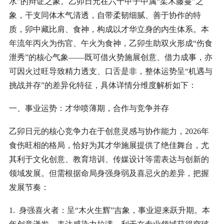
水”的辩证之象。乙卯日元在六十甲子中属“柔木藤蔓”之
象，干支同体木气清透，自带柔韧细腻、善于协作的特
质，卯中藏比肩、食神，构成以才华立身的内生体系。本
年流年丙火为伤官、午火为食神，乙卯生助双火形成“伤食
泄秀”的核心气象——既可借火势施展创意、借力成事，亦
可因火过旺导致精力透支、口舌是非，整体运势呈“机遇与
挑战并存”的差异化特征，具体详情分维度解析如下：
一、事业运势：才华喷薄期，合作与竞争并存
乙卯日元的核心竞争力在于创意灵感与协作能力，2026年
食伤旺相的格局，恰好为其才华施展提供了绝佳舞台，尤
其利于文化创意、教育培训、传媒设计等需表达与创新的
领域发展。但需根据命局身强身弱及喜忌火的差异，把握
发展节奏：
1. 身强喜火者：呈“木火生辉”吉象，事业迎来跃升期。本