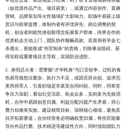
年创意迸发、表达感染力拉满，利于在专业领域获得突破
（如优质作品产出、项目获奖），或通过内容创作、直播
营销、品牌策划等火性领域扩大影响力。职场中易获上级
赏识与前辈提携，体制内者有评优评先、岗位调整的契
机，创业者则能凭借创新理念拓展客户群体，跨界合作的
优质机会主动上门，团队协作顺畅高效。若原局有辛金七
杀透出，更能形成“伤官制杀”的贵格，扫除事业阻碍、获
得实权或重要项目主导权，实现职业进阶。
2. 身弱忌火者：需警惕“才华耗身”与口舌纷争。过旺的食
伤易导致想法繁杂、执行力不足，或因言辞尖锐、追求完
美而得罪人，引发职场是非甚至合同纠纷。同时，同辈竞
争压力加剧，看似社交活跃、机会众多，实则多为无效消
耗，合作中易因创意归属、利益分配问题产生矛盾，劳心
费力却难有实效。建议精简目标、深耕核心领域，避免盲
目开拓新赛道，合伙经营务必明确权责归属，将伤官能量
导向作品打磨、技术精进等建设性方向，同时借助团队力