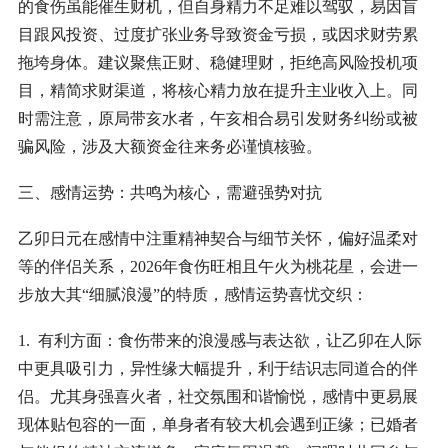
的食伤虽能催生财机，但自身精力不足难以驾驭，易因盲
目跟风投资、过度扩张业务导致资金亏损，或因求财劳累
拖垮身体。建议聚焦正财、稳健理财，拒绝高风险投机项
目，精简求财渠道，将核心精力放在提升主业收入上。同
时需注意，原局带亥水者，午亥相合易引发财务纠纷或被
骗风险，涉及大额资金往来务必谨慎核验。
三、感情运势：共鸣为核心，需避强势对抗
乙卯日元在感情中注重精神契合与细节关怀，偏好温柔对
等的伴侣关系，2026年食伤旺相且午火为桃花星，会进一
步放大其“细腻浪漫”的特质，感情运势喜忧交织：
1. 有利方面：食伤带来的浪漫感与表达欲，让乙卯在人际
中更具吸引力，异性缘大幅提升，利于结识志同道合的伴
侣。尤其身强喜火者，社交氛围和谐愉悦，感情中更易展
现体贴包容的一面，单身者有较大机会遇到正缘；已婚者