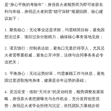
是“身心平衡的考验年”：身强喜火者顺势而为即可收获名
利与幸福，身弱忌火者则需“稳守深耕”规避陷阱。核心建
议如下：
1. 聚焦核心：无论事业还是求财，均需精简目标，避免因
想法过多、项目过杂分散精力，确保核心事务落地见效；
2. 谨言慎行：控制表达欲，避免口无遮拦得罪人，尤其忌
火者需尊重权威，避免公开冲突，法律与合同事务务必专
业把关；
3. 平衡身心：无论运势好坏，均需兼顾工作与休息，避免
因过度进取拖垮身体，健康是全年运势的基础；
4. 灵活应变：借助“天河水”的灵动特质，顺势调整发展策
略，身强喜火者把握曝光与合作机会，充分发挥创意优
势；身弱忌火者学会拒绝与沉淀，依托团队力量稳步前