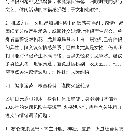
与伴侣的精神交流增多，家庭氛围温馨，闲暇时共同参与
文艺、休闲活动的幸福感强烈，子女相处融洽。
2. 挑战方面：火旺易加剧性格中的敏感与挑剔，感情中易
因细节分歧产生矛盾，或因社交过频让伴侣产生误会。单
身者需警惕烂桃花，尤其原局带未土者，易遇到已有伴侣
的异性，陷入复杂情感关系；已婚者尤其是女性，伤官旺
相可能对伴侣产生不满情绪，言辞尖锐易引发争吵。建议
多换位思考、坦诚沟通，避免过度挑剔，农历五月、七月
需重点关注感情波动，理性处理人际纠纷。
四、健康运势：根基稳健，谨防火盛耗身
乙卯日元通根卯木，身强则体质稳健，身弱则根基偏弱，
2026年的健康风险主要源于“火盛泄木”，需重点关注精力
透支与情绪调节问题：
1. 核心健康隐患：木主肝胆、神经、皮肤，火过旺会耗损