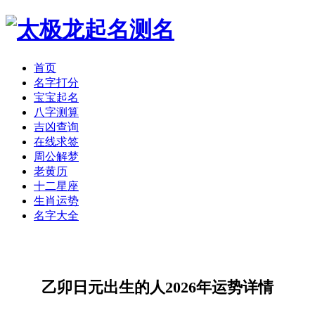
首页
名字打分
宝宝起名
八字测算
吉凶查询
在线求签
周公解梦
老黄历
十二星座
生肖运势
名字大全
乙卯日元出生的人2026年运势详情