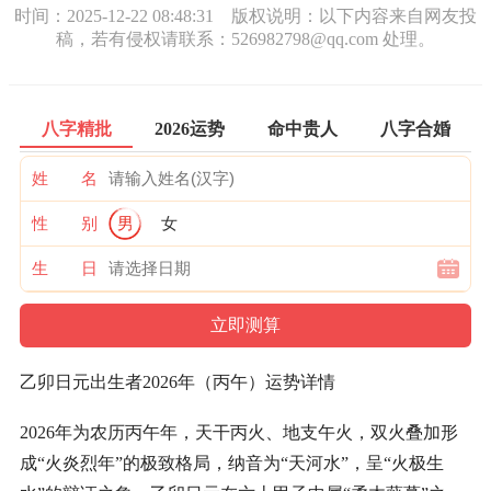
时间：2025-12-22 08:48:31 版权说明：以下内容来自网友投
稿，若有侵权请联系：526982798@qq.com 处理。
八字精批
2026运势
命中贵人
八字合婚
姓 名
性 别
男
女
生 日
乙卯日元出生者2026年（丙午）运势详情
2026年为农历丙午年，天干丙火、地支午火，双火叠加形
成“火炎烈年”的极致格局，纳音为“天河水”，呈“火极生