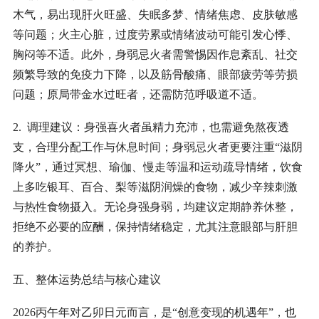
木气，易出现肝火旺盛、失眠多梦、情绪焦虑、皮肤敏感
等问题；火主心脏，过度劳累或情绪波动可能引发心悸、
胸闷等不适。此外，身弱忌火者需警惕因作息紊乱、社交
频繁导致的免疫力下降，以及筋骨酸痛、眼部疲劳等劳损
问题；原局带金水过旺者，还需防范呼吸道不适。
2. 调理建议：身强喜火者虽精力充沛，也需避免熬夜透
支，合理分配工作与休息时间；身弱忌火者更要注重“滋阴
降火”，通过冥想、瑜伽、慢走等温和运动疏导情绪，饮食
上多吃银耳、百合、梨等滋阴润燥的食物，减少辛辣刺激
与热性食物摄入。无论身强身弱，均建议定期静养休整，
拒绝不必要的应酬，保持情绪稳定，尤其注意眼部与肝胆
的养护。
五、整体运势总结与核心建议
2026丙午年对乙卯日元而言，是“创意变现的机遇年”，也