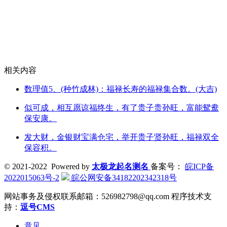
相关内容
数理值5、(种竹成林)：福禄长寿的福禄集合数。(大吉)
似可成，相互愿谅福终生，有了贵子贵孙旺，富能鸳鸯
保安康。
发大财，金银财宝满仓宅，举开贵子贤孙旺，福禄双全
保容积。
© 2021-2022 Powered by
太极龙起名测名
备案号：
皖ICP备
2022015063号-2
皖公网安备34182202342318号
网站事务及侵权联系邮箱：526982798@qq.com
程序技术支
持：
逗号CMS
意见