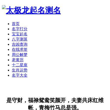
首页
名字打分
宝宝起名
八字测算
吉凶查询
在线求签
周公解梦
老黄历
十二星座
生肖运势
名字大全
是守财，福禄鸳鸯笑颜开，夫妻共床红维
帐，青梅竹马总是强。