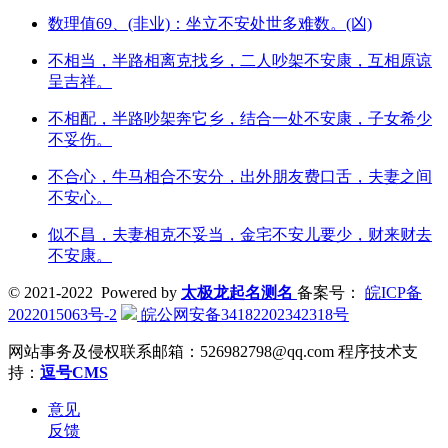
数理值69、(非业)：坐立不安处世多难数。(凶)
不相当，半路相离克找乡，二人吵架不安康，互相原谅
呈吉祥。
不相配，半路吵架奔它乡，结合一处不安康，子女希少
不妥伤。
不合心，牛马相合不安分，出外朋友费口舌，夫妻之间
不安心。
似不昌，夫妻相克不妥当，金宅不安儿要少，财来财去
不安康。
© 2021-2022 Powered by
太极龙起名测名
备案号：
皖ICP备
2022015063号-2
皖公网安备34182202342318号
网站事务及侵权联系邮箱：526982798@qq.com
程序技术支
持：
逗号CMS
意见
反馈