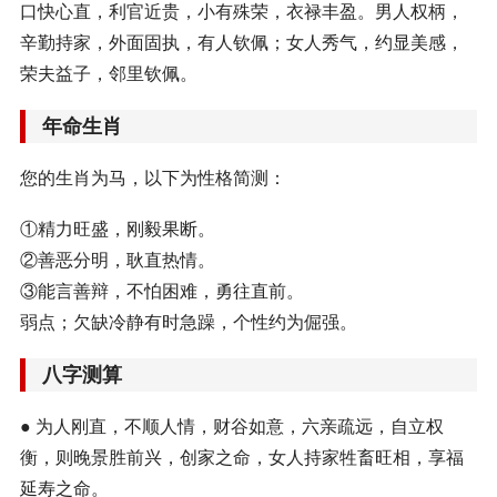
口快心直，利官近贵，小有殊荣，衣禄丰盈。男人权柄，
辛勤持家，外面固执，有人钦佩；女人秀气，约显美感，
荣夫益子，邻里钦佩。
年命生肖
您的生肖为马，以下为性格简测：
①精力旺盛，刚毅果断。
②善恶分明，耿直热情。
③能言善辩，不怕困难，勇往直前。
弱点；欠缺冷静有时急躁，个性约为倔强。
八字测算
● 为人刚直，不顺人情，财谷如意，六亲疏远，自立权
衡，则晚景胜前兴，创家之命，女人持家牲畜旺相，享福
延寿之命。