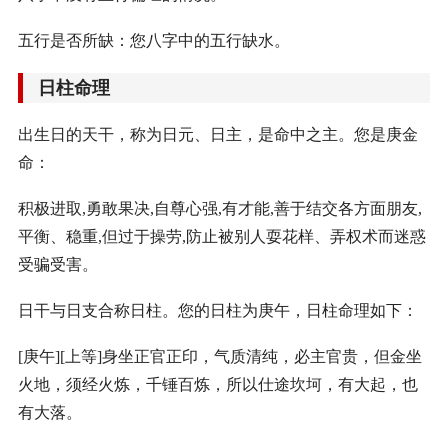
五行是否所缺：您八字中的五行缺水。
日柱命理
出生日的天干，称为日元、日主，是命中之主。您是庚金
命：
积极进取,勇敢果决,自尊心强,有才能,善于结交各方面朋友,
平衡、稳重,但过于操劳,防止被别人耍花样、弄权术而迷惑
受骗受害。
日干与日支合称日柱。您的日柱为庚午，日柱命理如下：
[庚午][上等]身坐正官正印，气质清纯，必主官贵，但金坐
火地，须经火炼，千锤百炼，所以仕途坎坷，有大起，也
有大落。