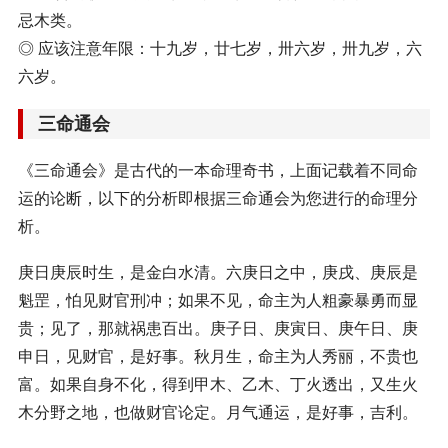
忌木类。
◎ 应该注意年限：十九岁，廿七岁，卅六岁，卅九岁，六
六岁。
三命通会
《三命通会》是古代的一本命理奇书，上面记载着不同命
运的论断，以下的分析即根据三命通会为您进行的命理分
析。
庚日庚辰时生，是金白水清。六庚日之中，庚戌、庚辰是
魁罡，怕见财官刑冲；如果不见，命主为人粗豪暴勇而显
贵；见了，那就祸患百出。庚子日、庚寅日、庚午日、庚
申日，见财官，是好事。秋月生，命主为人秀丽，不贵也
富。如果自身不化，得到甲木、乙木、丁火透出，又生火
木分野之地，也做财官论定。月气通运，是好事，吉利。