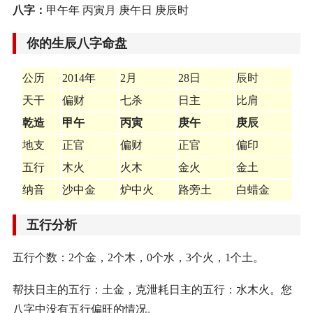
八字：
甲午年 丙寅月 庚午日 庚辰时
你的生辰八字命盘
公历
2014年
2月
28日
辰时
天干
偏财
七杀
日主
比肩
乾造
甲午
丙寅
庚午
庚辰
地支
正官
偏财
正官
偏印
五行
木火
火木
金火
金土
纳音
沙中金
炉中火
路旁土
白蜡金
五行分析
五行个数：2个金，2个木，0个水，3个火，1个土。
帮扶日主的五行：土金，克泄耗日主的五行：水木火。您
八字中没有五行偏旺的情况。