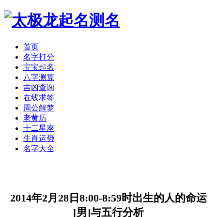
首页
名字打分
宝宝起名
八字测算
吉凶查询
在线求签
周公解梦
老黄历
十二星座
生肖运势
名字大全
2014年2月28日8:00-8:59时出生的人的命运
[男]与五行分析