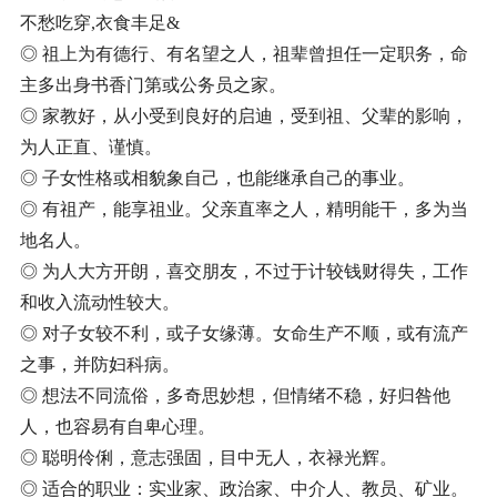
不愁吃穿,衣食丰足&
◎ 祖上为有德行、有名望之人，祖辈曾担任一定职务，命
主多出身书香门第或公务员之家。
◎ 家教好，从小受到良好的启迪，受到祖、父辈的影响，
为人正直、谨慎。
◎ 子女性格或相貌象自己，也能继承自己的事业。
◎ 有祖产，能享祖业。父亲直率之人，精明能干，多为当
地名人。
◎ 为人大方开朗，喜交朋友，不过于计较钱财得失，工作
和收入流动性较大。
◎ 对子女较不利，或子女缘薄。女命生产不顺，或有流产
之事，并防妇科病。
◎ 想法不同流俗，多奇思妙想，但情绪不稳，好归咎他
人，也容易有自卑心理。
◎ 聪明伶俐，意志强固，目中无人，衣禄光辉。
◎ 适合的职业：实业家、政治家、中介人、教员、矿业。